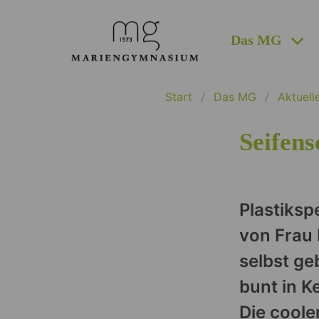
Das MG
Start
Das MG
Aktuell
Seifens
Plastiksp
von Frau 
selbst ge
bunt in K
Die coole