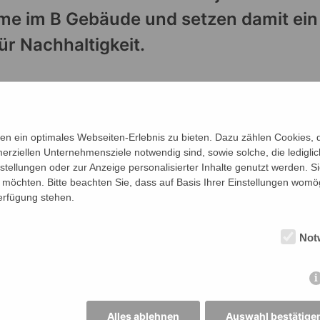
me im B Gebäude und setzen damit ein
ür Nachhaltigkeit.
n ein optimales Webseiten-Erlebnis zu bieten. Dazu zählen Cookies, di
erziellen Unternehmensziele notwendig sind, sowie solche, die ledigl
nstellungen oder zur Anzeige personalisierter Inhalte genutzt werden. S
möchten. Bitte beachten Sie, dass auf Basis Ihrer Einstellungen womög
Verfügung stehen.
Not
Alles ablehnen
Auswahl bestätige