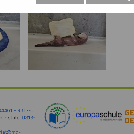
04461 - 9313-0
Oberstufe:
9313-
ariat@mg-