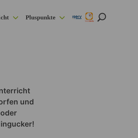
icht
Pluspunkte
nterricht
worfen und
 oder
Hingucker!