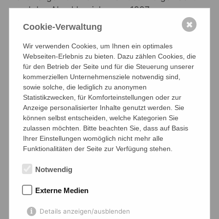
und den Abschlussjahrgang 1997
kennengelernt.
✖
Cookie-Verwaltung
Dieser war ein "sehr sympathischer Jahrgang,
Wir verwenden Cookies, um Ihnen ein optimales
der den Olymp noch kannte". Besonders
Webseiten-Erlebnis zu bieten. Dazu zählen Cookies, die
für den Betrieb der Seite und für die Steuerung unserer
gefallen habe unseren Ehemaligen die grüne
kommerziellen Unternehmensziele notwendig sind,
"Schulfarbe" überall und die Optik im B-
sowie solche, die lediglich zu anonymen
Gebäude - und der ein oder andere
Statistikzwecken, für Komforteinstellungen oder zur
Jubiläumspulli wurde auch gleich
Anzeige personalisierter Inhalte genutzt werden. Sie
können selbst entscheiden, welche Kategorien Sie
mitgenommen.
zulassen möchten. Bitte beachten Sie, dass auf Basis
Das schönste Kompliment kam am Ende: "Ich
Ihrer Einstellungen womöglich nicht mehr alle
lebe heute in Detmold und wir mussten uns für
Funktionalitäten der Seite zur Verfügung stehen.
mein Kind gerade zwischen drei Gymnasien
Notwendig
entscheiden. Nach der Führung heute hätte
ich mich am liebsten für das MG entschieden."
Externe Medien
? So etwas hören wir natürlich gerne!
Details anzeigen/ausblenden
Schön, dass ihr da wart, liebe Abiturient*innen