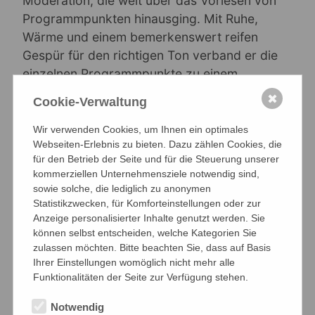
Moderation, die weit über das Vorlesen von
Programmpunkten hinausging. Mit Ruhe,
Wärme und einem bemerkenswert reifen
Gespür für den richtigen Ton verband er die
einzelnen Programmpunkte zu einem
stimmigen Ganzen.
✖
Cookie-Verwaltung
So erklärte er etwa vor „City of Stars", dass
Wir verwenden Cookies, um Ihnen ein optimales
es Städte gibt, die man nie gesehen hat – und
Webseiten-Erlebnis zu bieten. Dazu zählen Cookies, die
die trotzdem vertraut wirken. Städte voller
für den Betrieb der Seite und für die Steuerung unserer
kommerziellen Unternehmensziele notwendig sind,
Lichter, voller Möglichkeiten und voller
sowie solche, die lediglich zu anonymen
Geschichten, die darauf warten, erzählt zu
Statistikzwecken, für Komforteinstellungen oder zur
werden. Jeder Musikerin und jedem Musiker,
Anzeige personalisierter Inhalte genutzt werden. Sie
so Weber, ist das vielleicht bekannt: Man
können selbst entscheiden, welche Kategorien Sie
zulassen möchten. Bitte beachten Sie, dass auf Basis
beginnt mit einem ersten Ton – oft vorsichtig,
Ihrer Einstellungen womöglich nicht mehr alle
manchmal unsicher. Und irgendwann wird
Funktionalitäten der Seite zur Verfügung stehen.
daraus Musik.
Notwendig