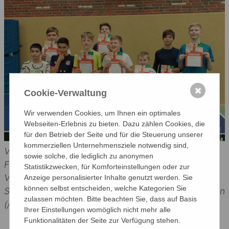
✖
Cookie-Verwaltung
Wir verwenden Cookies, um Ihnen ein optimales
Webseiten-Erlebnis zu bieten. Dazu zählen Cookies, die
für den Betrieb der Seite und für die Steuerung unserer
kommerziellen Unternehmensziele notwendig sind,
Von links nach rechts: Samir Chami (7b), Tomas
sowie solche, die lediglich zu anonymen
Furmonauicius (7b), Ahmed Abou Moulig (5c),
Statistikzwecken, für Komforteinstellungen oder zur
Valentin Jaros (5c), Lukas Angermeyer (7c), Felix
Anzeige personalisierter Inhalte genutzt werden. Sie
können selbst entscheiden, welche Kategorien Sie
Sußner (5c), Inho Sußner (3b), Maximilian Bergmann
zulassen möchten. Bitte beachten Sie, dass auf Basis
(/) und Finn Angemeyer (7e)
Ihrer Einstellungen womöglich nicht mehr alle
Funktionalitäten der Seite zur Verfügung stehen.