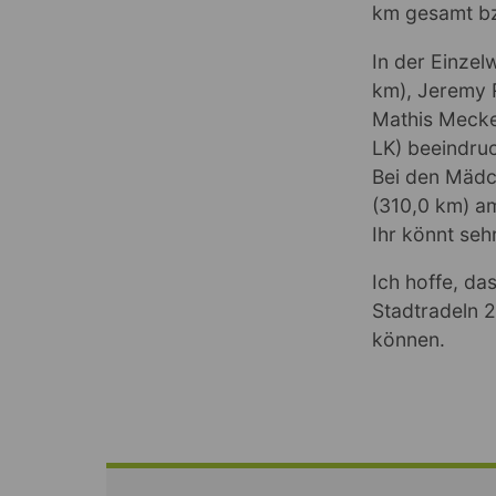
km gesamt bz
In der Einzel
km), Jeremy R
Mathis Mecke
LK) beeindru
Bei den Mädc
(310,0 km) a
Ihr könnt sehr
Ich hoffe, da
Stadtradeln 
können.