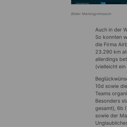
Bilder: Mariengymnasium
Auch in der 
So konnten w
die Firma Air
23.290 km als
allerdings be
(vielleicht ei
Beglückwünsch
10d sowie die
Teams organi
Besonders sta
gesamt), 6b (
sowie der Ma
Unglaubliche