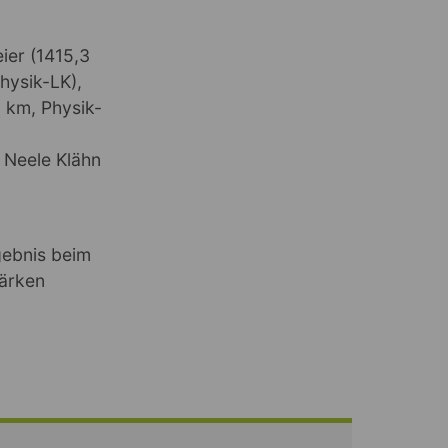
ier (1415,3
hysik-LK),
 km, Physik-
 Neele Klähn
gebnis beim
tärken