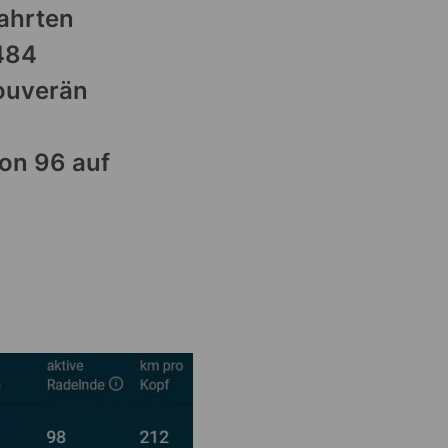
Fahrten
2484
souverän
von 96 auf