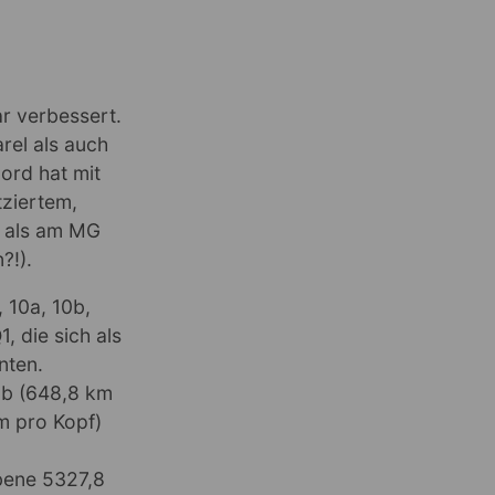
r verbessert.
rel als auch
Nord hat mit
tziertem,
r als am MG
?!).
 10a, 10b,
 die sich als
nten.
5b (648,8 km
km pro Kopf)
bene 5327,8