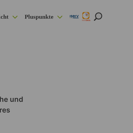
icht
Pluspunkte
che und
res