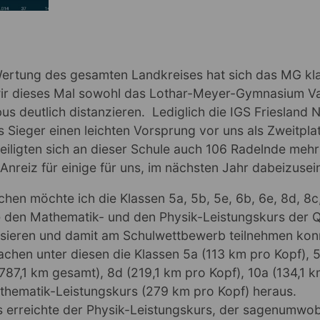
Wertung des gesamten Landkreises hat sich das MG kla
ir dieses Mal sowohl das Lothar-Meyer-Gymnasium Va
bus deutlich distanzieren. Lediglich die IGS Friesland 
 Sieger einen leichten Vorsprung vor uns als Zweitpla
teiligten sich an dieser Schule auch 106 Radelnde meh
n Anreiz für einige für uns, im nächsten Jahr dabeizusein
en möchte ich die Klassen 5a, 5b, 5e, 6b, 6e, 8d, 8c,
 den Mathematik- und den Physik-Leistungskurs der Q1,
sieren und damit am Schulwettbewerb teilnehmen kon
chen unter diesen die Klassen 5a (113 km pro Kopf), 
787,1 km gesamt), 8d (219,1 km pro Kopf), 10a (134,1 
thematik-Leistungskurs (279 km pro Kopf) heraus.
s erreichte der Physik-Leistungskurs, der sagenumwo