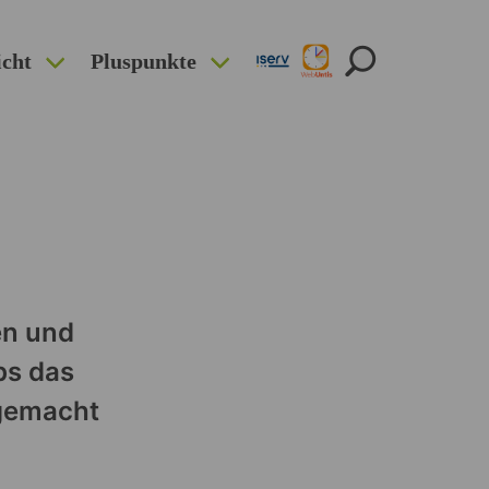
icht
Pluspunkte
en und
bs das
 gemacht