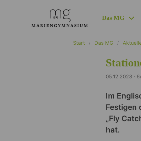
Das MG
Start
Das MG
Aktuell
Station
05.12.2023 · 6
Im Englis
Festigen 
„Fly Catc
hat.