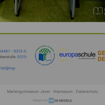
04461 - 9313-0
Oberstufe:
9313-
ariat@mg-
Mariengymnasium Jever ·
Impressum
·
Datenschutz
Gebaut von