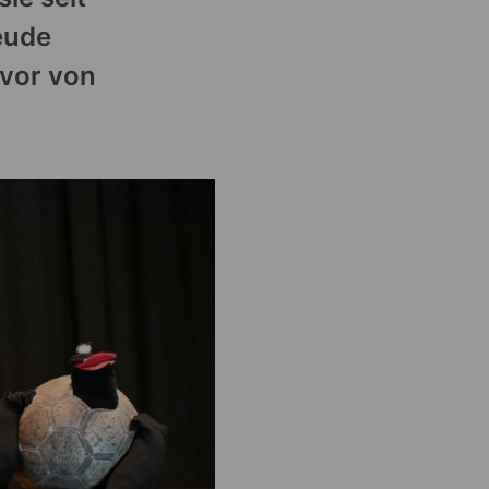
eude
uvor von