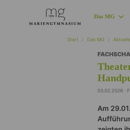
Das MG
Start
Das MG
Aktuell
FACHSCHA
Theate
Handpu
03.02.2026 · F
Am 29.01.
Aufführun
zeigten i