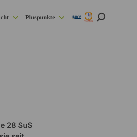
icht
Pluspunkte
ie 28 SuS
ie seit