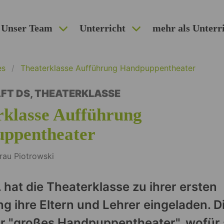
Unser Team
Unterricht
mehr als Unterr
es
Theaterklasse Aufführung Handpuppentheater
FT DS
,
THEATERKLASSE
rklasse Aufführung
ppentheater
rau Piotrowski
 hat die Theaterklasse zu ihrer ersten
g ihre Eltern und Lehrer eingeladen. D
hr "großes Handpuppentheater", wofür s