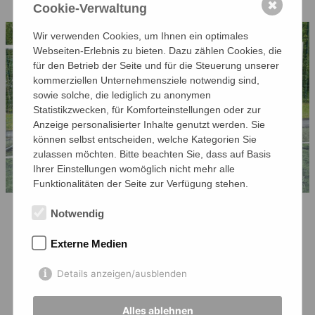
✖
Cookie-Verwaltung
Wir verwenden Cookies, um Ihnen ein optimales
Webseiten-Erlebnis zu bieten. Dazu zählen Cookies, die
für den Betrieb der Seite und für die Steuerung unserer
kommerziellen Unternehmensziele notwendig sind,
sowie solche, die lediglich zu anonymen
Statistikzwecken, für Komforteinstellungen oder zur
Anzeige personalisierter Inhalte genutzt werden. Sie
können selbst entscheiden, welche Kategorien Sie
zulassen möchten. Bitte beachten Sie, dass auf Basis
Ihrer Einstellungen womöglich nicht mehr alle
Funktionalitäten der Seite zur Verfügung stehen.
Notwendig
v. l. Jonas Diken, Astrid Manthey Cassian
Externe Medien
Smidt, Jesko Buß, Till Wenau, Bosse Riewe,
Theo Schüder, Tobi Lortz, Maliek Rabzyn
Details anzeigen/ausblenden
(Betreuer), Marten , Ionnis Doyen, Jonas
Wenau, Ole Gerdes, Matteo Doyen, Lasse
Alles ablehnen