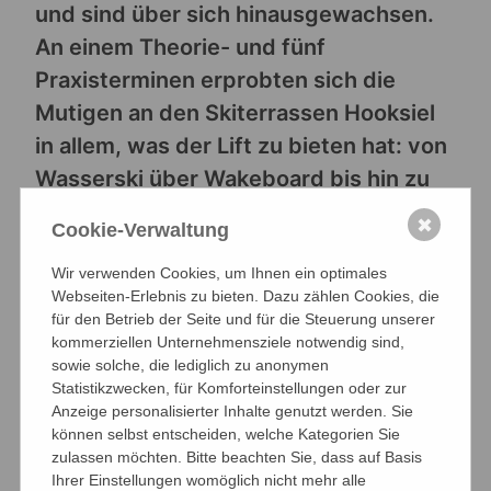
und sind über sich hinausgewachsen.
An einem Theorie- und fünf
Praxisterminen erprobten sich die
Mutigen an den Skiterrassen Hooksiel
in allem, was der Lift zu bieten hat: von
Wasserski über Wakeboard bis hin zu
Kneeboard stand einiges auf dem
✖
Cookie-Verwaltung
Programm. Dabei wurden
grundlegende Techniken des Fahrens,
Wir verwenden Cookies, um Ihnen ein optimales
Webseiten-Erlebnis zu bieten. Dazu zählen Cookies, die
aber auch die ersten Obstacle-
für den Betrieb der Seite und für die Steuerung unserer
(Rampen-) und Air-Tricks, wie z.B. ein
kommerziellen Unternehmensziele notwendig sind,
sowie solche, die lediglich zu anonymen
"Olli" (Sprung + Drehung um 180°),
Statistikzwecken, für Komforteinstellungen oder zur
gelernt. Hierzu finden Sie für die
Anzeige personalisierter Inhalte genutzt werden. Sie
können selbst entscheiden, welche Kategorien Sie
Wassersport-AG ein Video
verlinkt.
zulassen möchten. Bitte beachten Sie, dass auf Basis
Ihrer Einstellungen womöglich nicht mehr alle