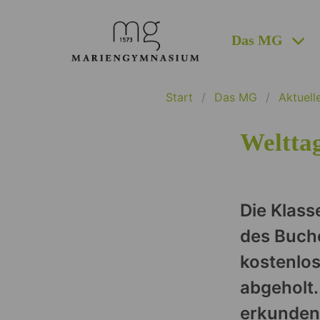
Das MG
Start
Das MG
Aktuell
Weltta
Die Klass
des Buch
kostenlos
abgeholt.
erkunden 