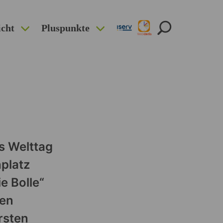
icht
Pluspunkte
es Welttag
platz
e Bolle“
den
rsten