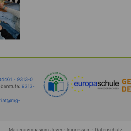
04461 - 9313-0
Oberstufe:
9313-
ariat@mg-
Mariengymnasium Jever ·
Impressum
·
Datenschutz