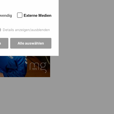
wendig
Externe Medien
Details anzeigen/ausblenden
n
Alle auswählen