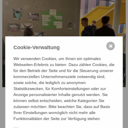
✖
Cookie-Verwaltung
Wir verwenden Cookies, um Ihnen ein optimales
Webseiten-Erlebnis zu bieten. Dazu zählen Cookies, die
für den Betrieb der Seite und für die Steuerung unserer
kommerziellen Unternehmensziele notwendig sind,
sowie solche, die lediglich zu anonymen
Statistikzwecken, für Komforteinstellungen oder zur
Anzeige personalisierter Inhalte genutzt werden. Sie
können selbst entscheiden, welche Kategorien Sie
Die hierbei entstandenen Plakate zu den
zulassen möchten. Bitte beachten Sie, dass auf Basis
Themen "Umgang mit Müll", "Elterntaxis" und
Ihrer Einstellungen womöglich nicht mehr alle
"Schulhofgestaltung" lassen sich nun nicht nur
Funktionalitäten der Seite zur Verfügung stehen.
im 1. OG des B-Gebäudes betrachten, sondern