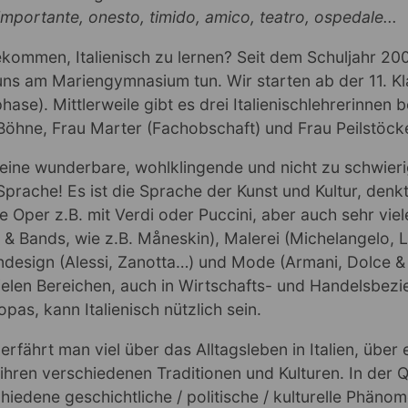
portante, onesto, timido, amico, teatro, ospedale...
ekommen, Italienisch zu lernen? Seit dem Schuljahr 2
uns am Mariengymnasium tun. Wir starten ab der 11. K
hase). Mittlerweile gibt es drei Italienischlehrerinnen b
Böhne, Frau Marter (Fachobschaft) und Frau Peilstöck
st eine wunderbare, wohlklingende und nicht zu schwieri
 Sprache! Es ist die Sprache der Kunst und Kultur, denk
he Oper z.B. mit Verdi oder Puccini, aber auch sehr vi
 & Bands, wie z.B. Måneskin), Malerei (Michelangelo,
ndesign (Alessi, Zanotta…) und Mode (Armani, Dolce 
ielen Bereichen, auch in Wirtschafts- und Handelsbez
pas, kann Italienisch nützlich sein.
erfährt man viel über das Alltagsleben in Italien, über 
ihren verschiedenen Traditionen und Kulturen. In der Q
iedene geschichtliche / politische / kulturelle Phäno