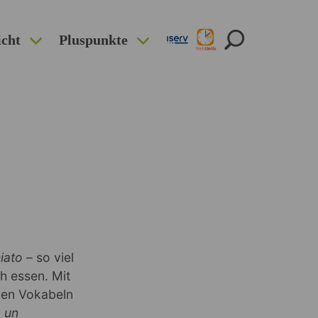
icht
Pluspunkte
iato
– so viel
sch essen.
Mit
hen Vokabeln
:
un