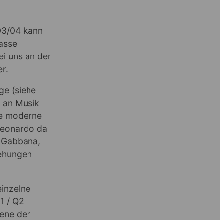
003/04 kann
lasse
ei uns an der
er.
ge (siehe
t an Musik
ele moderne
 Leonardo da
& Gabbana,
iehungen
einzelne
1 / Q2
mene der