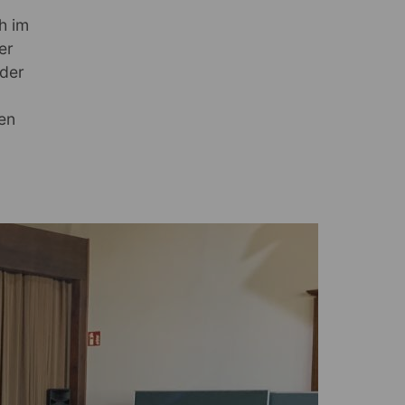
h im
er
 der
en