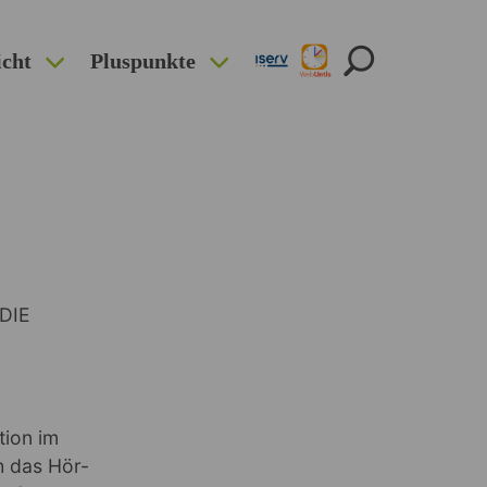
icht
Pluspunkte
 DIE
tion im
h das Hör-