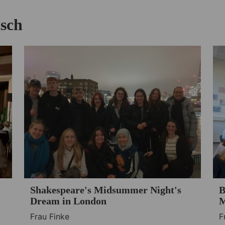
isch
Shakespeare's Midsummer Night's
B
Dream in London
M
Frau Finke
F