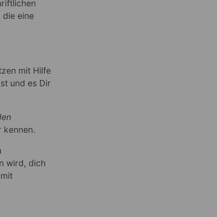
iftlichen
 die eine
zen mit Hilfe
st und es Dir
en
r kennen.
n
n wird, dich
 mit